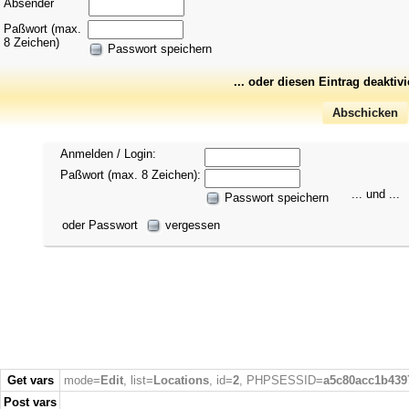
Absender
Paßwort (max.
8 Zeichen)
Passwort speichern
... oder diesen Eintrag deaktiv
Anmelden / Login:
Paßwort (max. 8 Zeichen):
... und ...
Passwort speichern
oder Passwort
vergessen
Get vars
mode=
Edit
, list=
Locations
, id=
2
, PHPSESSID=
a5c80acc1b439
Post vars