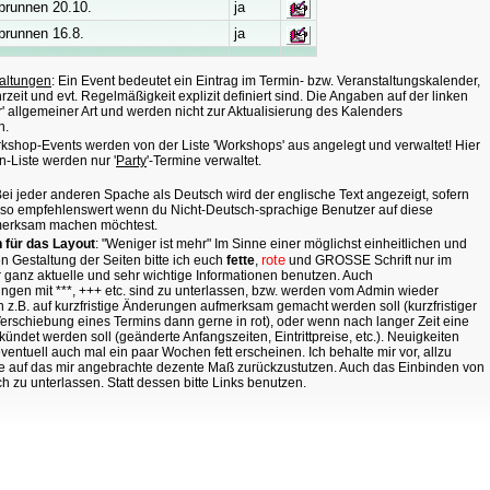
brunnen 20.10.
ja
brunnen 16.8.
ja
altungen
: Ein Event bedeutet ein Eintrag im Termin- bzw. Veranstaltungskalender,
zeit und evt. Regelmäßigkeit explizit definiert sind. Die Angaben auf der linken
ur' allgemeiner Art und werden nicht zur Aktualisierung des Kalenders
n.
rkshop-Events werden von der Liste 'Workshops' aus angelegt und verwaltet! Hier
n-Liste werden nur '
Party
'-Termine verwaltet.
ei jeder anderen Spache als Deutsch wird der englische Text angezeigt, sofern
lso empfehlenswert wenn du Nicht-Deutsch-sprachige Benutzer auf diese
merksam machen möchtest.
n für das Layout
: "Weniger ist mehr" Im Sinne einer möglichst einheitlichen und
rote
en Gestaltung der Seiten bitte ich euch
fette
,
und GROSSE Schrift nur im
ür ganz aktuelle und sehr wichtige Informationen benutzen. Auch
en mit ***, +++ etc. sind zu unterlassen, bzw. werden vom Admin wieder
n z.B. auf kurzfristige Änderungen aufmerksam gemacht werden soll (kurzfristiger
Verschiebung eines Termins dann gerne in rot), oder wenn nach langer Zeit eine
ündet werden soll (geänderte Anfangszeiten, Eintrittpreise, etc.). Neuigkeiten
ventuell auch mal ein paar Wochen fett erscheinen. Ich behalte mir vor, allzu
e auf das mir angebrachte dezente Maß zurückzustutzen. Auch das Einbinden von
ich zu unterlassen. Statt dessen bitte Links benutzen.