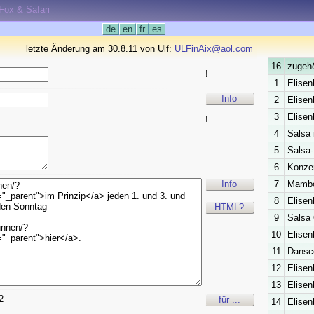
eFox & Safari
de
en
fr
es
letzte Änderung am 30.8.11 von Ulf:
ULFinAix@aol.com
16
zugehö
!
1
Elisen
Info
2
Elisen
3
Elisen
!
4
Salsa 
5
Salsa-
6
Konzer
Info
7
Mambo 
8
Elisen
HTML?
9
Salsa 
10
Elisen
11
Dansce
12
Elisen
13
Elisen
2
für ...
14
Elisen