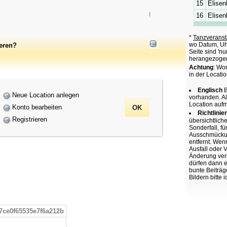
15
Elisen
!
16
Elisen
*
Tanzveranst
wo Datum, Uhr
ieren?
Seite sind 'n
herangezoge
Achtung
: Wo
in der Locatio
Englisch
B
Neue Location anlegen
vorhanden. A
Location auf
Konto bearbeiten
Richtlinie
Registrieren
übersichtlich
Sonderfall, f
Ausschmückung
entfernt. Wen
Ausfall oder 
Änderung verk
dürfen dann e
bunte Beiträg
Bildern bitte 
7ce0f65535e7f6a212b