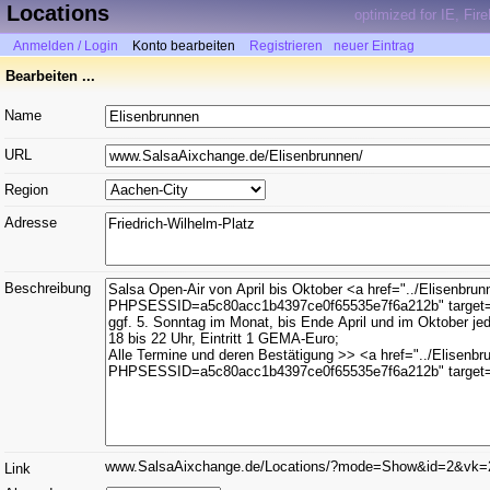
Locations
optimized for IE, Fir
Anmelden / Login
Konto bearbeiten
Registrieren
neuer Eintrag
Bearbeiten ...
Name
URL
Region
Adresse
Beschreibung
www.SalsaAixchange.de/Locations/?mode=Show&id=2&vk=
Link