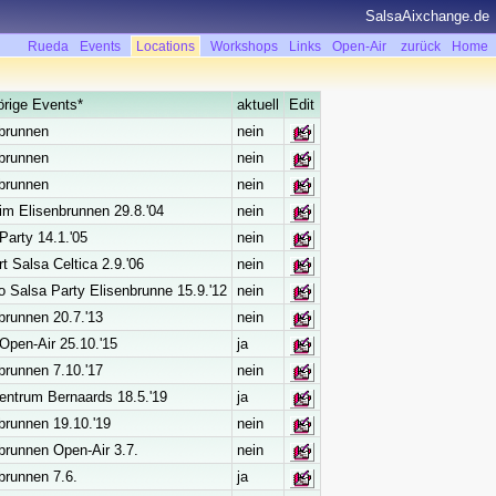
SalsaAixchange.de
Rueda
Events
Locations
Workshops
Links
Open-Air
zurück
Home
rige Events*
aktuell
Edit
brunnen
nein
brunnen
nein
brunnen
nein
im Elisenbrunnen 29.8.'04
nein
Party 14.1.'05
nein
t Salsa Celtica 2.9.'06
nein
Salsa Party Elisenbrunne 15.9.'12
nein
brunnen 20.7.'13
nein
Open-Air 25.10.'15
ja
brunnen 7.10.'17
nein
ntrum Bernaards 18.5.'19
ja
brunnen 19.10.'19
nein
brunnen Open-Air 3.7.
nein
brunnen 7.6.
ja