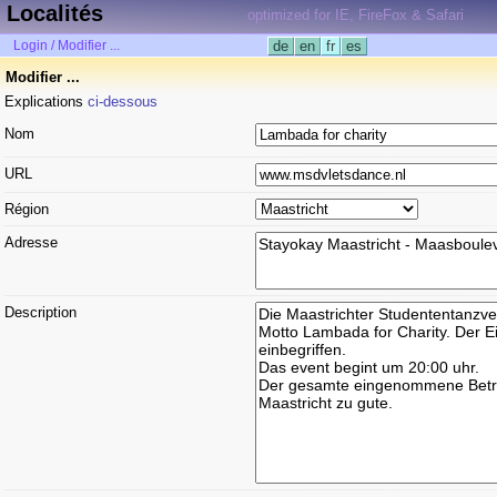
Localités
optimized for IE, FireFox & Safari
Login / Modifier ...
de
en
fr
es
Modifier ...
Explications
ci-dessous
Nom
URL
Région
Adresse
Description