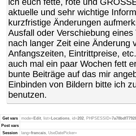
ich euch fette, rote und GROSSE 
aktuelle und sehr wichtige Infor
kurzfristige Änderungen aufmerk
Ausfall oder Verschiebung eines
nach langer Zeit eine Änderung 
Anfangszeiten, Eintrittpreise, et
auch mal ein paar Wochen fett ers
bunte Beiträge auf das mir ang
Einbinden von Bildern bitte ich z
benutzen.
Get vars
mode=
Edit
, list=
Locations
, id=
202
, PHPSESSID=
7a78bdf7792
Post vars
Session
lang=
francais
, UseDatePicker=