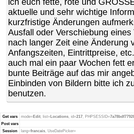
ich euch fette, rote und GROSSE 
aktuelle und sehr wichtige Infor
kurzfristige Änderungen aufmerk
Ausfall oder Verschiebung eines
nach langer Zeit eine Änderung 
Anfangszeiten, Eintrittpreise, et
auch mal ein paar Wochen fett ers
bunte Beiträge auf das mir ang
Einbinden von Bildern bitte ich z
benutzen.
Get vars
mode=
Edit
, list=
Locations
, id=
217
, PHPSESSID=
7a78bdf7792
Post vars
Session
lang=
francais
, UseDatePicker=