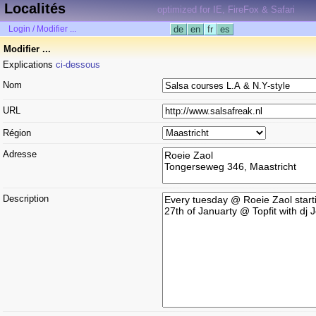
Localités
optimized for IE, FireFox & Safari
Login / Modifier ...
de
en
fr
es
Modifier ...
Explications
ci-dessous
Nom
URL
Région
Adresse
Description