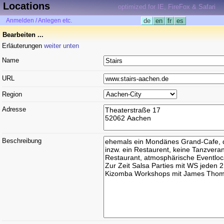
Locations
optimized for IE, FireFox & Safari
Anmelden / Anlegen etc.
de
en
fr
es
Bearbeiten ...
Erläuterungen
weiter unten
Name
URL
Region
Adresse
Beschreibung