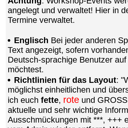
Achtung
: Workshop-Events wer
angelegt und verwaltet! Hier in d
Termine verwaltet.
Englisch
Bei jeder anderen Sp
Text angezeigt, sofern vorhande
Deutsch-sprachige Benutzer au
möchtest.
Richtlinien für das Layout
: "
möglichst einheitlichen und übers
rote
ich euch
fette
,
und GROSSE S
aktuelle und sehr wichtige Infor
Ausschmückungen mit ***, +++ et