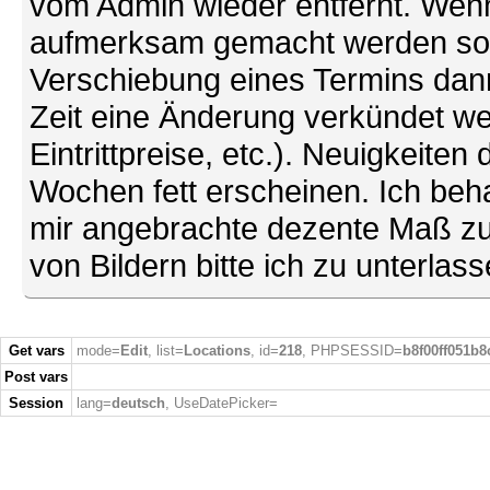
vom Admin wieder entfernt. Wenn
aufmerksam gemacht werden soll (
Verschiebung eines Termins dann
Zeit eine Änderung verkündet we
Eintrittpreise, etc.). Neuigkeite
Wochen fett erscheinen. Ich behal
mir angebrachte dezente Maß zu
von Bildern bitte ich zu unterlas
Get vars
mode=
Edit
, list=
Locations
, id=
218
, PHPSESSID=
b8f00ff051b
Post vars
Session
lang=
deutsch
, UseDatePicker=