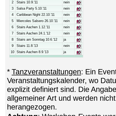
2
Stairs 10.9.'11
nein
3
Salsa Party 5.10.'11
nein
4
Caribbean Night 22.10.'11
nein
5
Miercoles Salsero 26.10.'11
nein
6
Stairs Aachen 1.12.'11
nein
7
Stairs Aachen 24.1.'12
nein
8
Stairs am Sonntag 10.6.'12
ja
9
Stairs 11.8.'13
nein
10
Stairs Aachen 8.9.'13
ja
*
Tanzveranstaltungen
: Ein Even
Veranstaltungskalender, wo Datu
explizit definiert sind. Die Angabe
allgemeiner Art und werden nicht
herangezogen.