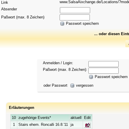
www.SalsaAixchange.de/Locations/?mo
Link
Absender
Paßwort (max. 8 Zeichen)
Passwort speichern
... oder diesen Ein
Anmelden / Login:
Paßwort (max. 8 Zeichen):
Passwort speichern
oder Passwort
vergessen
Erläuterungen
10
zugehörige Events*
aktuell
Edit
1
Stairs ehem. Roncalli 16.8.'11
ja