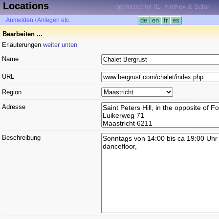
Locations
optimized for IE, FireFox & Safari
Anmelden / Anlegen etc.
de
en
fr
es
Bearbeiten ...
Erläuterungen
weiter unten
Name
URL
Region
Adresse
Beschreibung