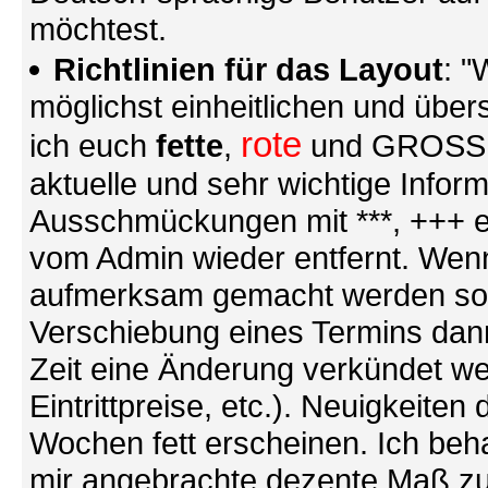
möchtest.
Richtlinien für das Layout
: "
möglichst einheitlichen und übers
rote
ich euch
fette
,
und GROSSE S
aktuelle und sehr wichtige Infor
Ausschmückungen mit ***, +++ et
vom Admin wieder entfernt. Wenn
aufmerksam gemacht werden soll (
Verschiebung eines Termins dann
Zeit eine Änderung verkündet we
Eintrittpreise, etc.). Neuigkeite
Wochen fett erscheinen. Ich behal
mir angebrachte dezente Maß zu