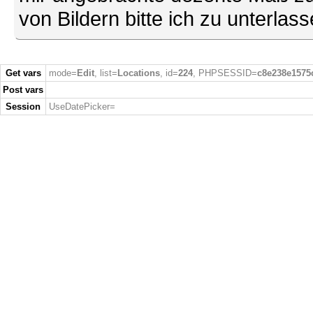
von Bildern bitte ich zu unterlas
Get vars
mode=
Edit
, list=
Locations
, id=
224
, PHPSESSID=
c8e238e1575
Post vars
Session
UseDatePicker=