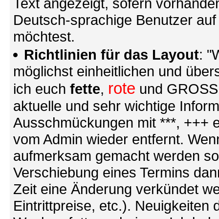
Text angezeigt, sofern vorhande
Deutsch-sprachige Benutzer au
möchtest.
Richtlinien für das Layout
: "
möglichst einheitlichen und übers
rote
ich euch
fette
,
und GROSSE S
aktuelle und sehr wichtige Infor
Ausschmückungen mit ***, +++ et
vom Admin wieder entfernt. Wenn
aufmerksam gemacht werden soll (
Verschiebung eines Termins dann
Zeit eine Änderung verkündet we
Eintrittpreise, etc.). Neuigkeite