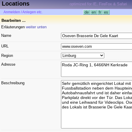
Locations
optimized for IE, FireFox & Safari
Anmelden / Anlegen etc.
de
en
fr
es
Bearbeiten ...
Erläuterungen
weiter unten
Name
URL
Region
Adresse
Beschreibung