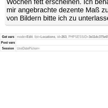
Wochen fett erscheinen. Ich behal
mir angebrachte dezente Maß zu
von Bildern bitte ich zu unterlas
Get vars
mode=
Edit
, list=
Locations
, id=
263
, PHPSESSID=
3e11dc375e6
Post vars
Session
UseDatePicker=