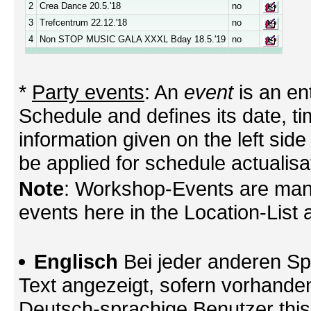
2
Crea Dance 20.5.'18
no
3
Trefcentrum 22.12.'18
no
4
Non STOP MUSIC GALA XXXL Bday 18.5.'19
no
*
Party events
: An
event
is an en
Schedule and defines its date, tim
information given on the left side
be applied for schedule actualisa
Note
: Workshop-Events are mana
events here in the Location-List a
Englisch
Bei jeder anderen Sp
Text angezeigt, sofern vorhande
Deutsch-sprachige Benutzer thi