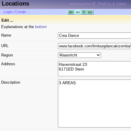
Locations
optimized for IE, FireFox & Safari
Login / Create ...
de
en
fr
es
Edit ...
Explanations at the
bottom
Name
URL
Region
Address
Description