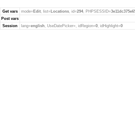
Get vars
mode=
Edit
, list=
Locations
, id=
294
, PHPSESSID=
3e11dc375e6
Post vars
Session
lang=
english
, UseDatePicker=
, idRegion=
0
, idHighlight=
0