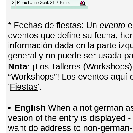
2
Ritmo Latino Genk 24.9.'16
no
*
Fechas de fiestas
: Un
evento
e
eventos que define su fecha, hora
información dada en la parte izq
general y no puede ser usada par
Nota
: ¡Los Talleres (Workshops)
“Workshops”! Los eventos aquí e
'
Fiestas
'.
English
When a not german as 
vesion of the entry is displayed
want do address to non-german-sp