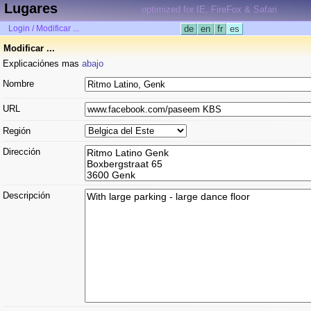
Lugares
optimized for IE, FireFox & Safari
Login / Modificar ...
de
en
fr
es
Modificar ...
Explicaciónes mas
abajo
Nombre
URL
Región
Dirección
Descripción