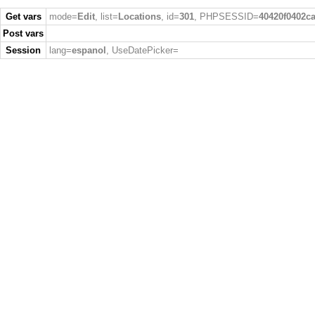
Get vars
mode=
Edit
, list=
Locations
, id=
301
, PHPSESSID=
40420f0402c
Post vars
Session
lang=
espanol
, UseDatePicker=