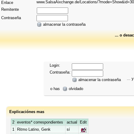
www.SalsaAixchange.de/Locations/?mode=Show&id=3
Enlace
Remitente
Contraseña
almacenar la contraseña
... o desac
Login:
Contraseña:
... y
almacenar la contraseña
o has
olvidado
Explicaciónes mas
2
eventos* correspondientes
actual
Edit
1
Ritmo Latino, Genk
sí