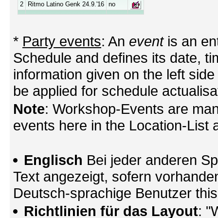
2
Ritmo Latino Genk 24.9.'16
no
*
Party events
: An
event
is an en
Schedule and defines its date, tim
information given on the left side
be applied for schedule actualisa
Note
: Workshop-Events are mana
events here in the Location-List a
Englisch
Bei jeder anderen Sp
Text angezeigt, sofern vorhande
Deutsch-sprachige Benutzer thi
Richtlinien für das Layout
: "