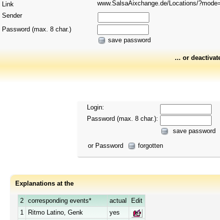
www.SalsaAixchange.de/Locations/?mod
Link
Sender
Password (max. 8 char.)
save password
... or deactivat
Login:
Password (max. 8 char.):
save password
or Password
forgotten
Explanations at the
2
corresponding events*
actual
Edit
1
Ritmo Latino, Genk
yes