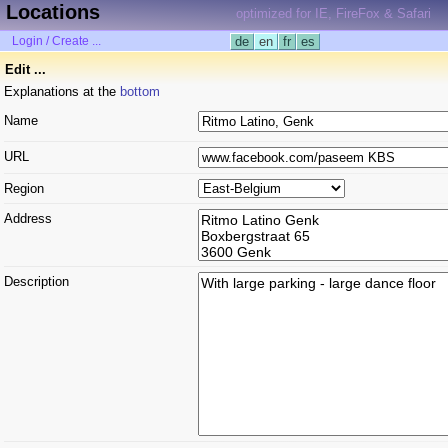
Locations
optimized for IE, FireFox & Safari
Login / Create ...
de
en
fr
es
Edit ...
Explanations at the
bottom
Name
URL
Region
Address
Description