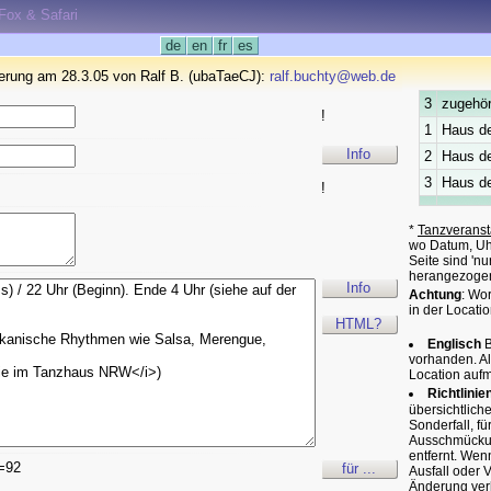
eFox & Safari
de
en
fr
es
derung am 28.3.05 von Ralf B. (ubaTaeCJ):
ralf.buchty@web.de
3
zugehör
!
1
Haus de
Info
2
Haus de
3
Haus de
!
*
Tanzveranst
wo Datum, Uhr
Seite sind 'n
herangezoge
Info
Achtung
: Wo
in der Locatio
HTML?
Englisch
B
vorhanden. A
Location auf
Richtlinie
übersichtlich
Sonderfall, f
Ausschmückung
entfernt. Wen
=92
für ...
Ausfall oder 
Änderung verk