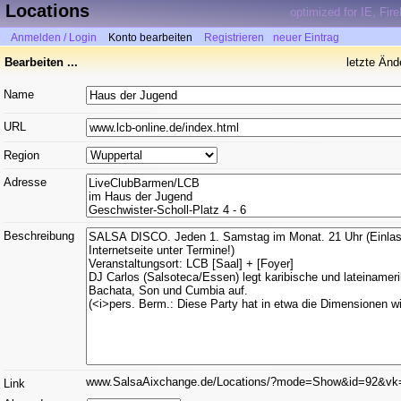
Locations
optimized for IE, Fir
Anmelden / Login
Konto bearbeiten
Registrieren
neuer Eintrag
Bearbeiten ...
letzte Än
Name
URL
Region
Adresse
Beschreibung
www.SalsaAixchange.de/Locations/?mode=Show&id=92&vk
Link