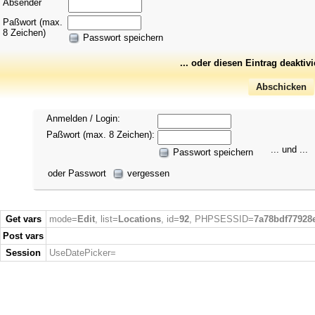
Absender
Paßwort (max.
8 Zeichen)
Passwort speichern
... oder diesen Eintrag deaktiv
Anmelden / Login:
Paßwort (max. 8 Zeichen):
... und ...
Passwort speichern
oder Passwort
vergessen
Get vars
mode=
Edit
, list=
Locations
, id=
92
, PHPSESSID=
7a78bdf77928
Post vars
Session
UseDatePicker=