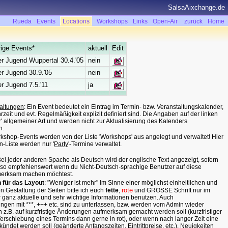
SalsaAixchange.de
Rueda
Events
Locations
Workshops
Links
Open-Air
zurück
Home
ige Events*
aktuell
Edit
r Jugend Wuppertal 30.4.'05
nein
r Jugend 30.9.'05
nein
r Jugend 7.5.'11
ja
altungen
: Ein Event bedeutet ein Eintrag im Termin- bzw. Veranstaltungskalender,
zeit und evt. Regelmäßigkeit explizit definiert sind. Die Angaben auf der linken
ur' allgemeiner Art und werden nicht zur Aktualisierung des Kalenders
n.
rkshop-Events werden von der Liste 'Workshops' aus angelegt und verwaltet! Hier
n-Liste werden nur '
Party
'-Termine verwaltet.
ei jeder anderen Spache als Deutsch wird der englische Text angezeigt, sofern
lso empfehlenswert wenn du Nicht-Deutsch-sprachige Benutzer auf diese
merksam machen möchtest.
n für das Layout
: "Weniger ist mehr" Im Sinne einer möglichst einheitlichen und
rote
en Gestaltung der Seiten bitte ich euch
fette
,
und GROSSE Schrift nur im
ür ganz aktuelle und sehr wichtige Informationen benutzen. Auch
en mit ***, +++ etc. sind zu unterlassen, bzw. werden vom Admin wieder
n z.B. auf kurzfristige Änderungen aufmerksam gemacht werden soll (kurzfristiger
Verschiebung eines Termins dann gerne in rot), oder wenn nach langer Zeit eine
ündet werden soll (geänderte Anfangszeiten, Eintrittpreise, etc.). Neuigkeiten