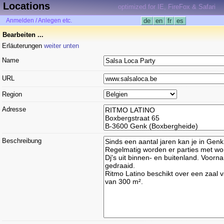
Locations
optimized for IE, FireFox & Safari
Anmelden / Anlegen etc.
de
en
fr
es
Bearbeiten ...
Erläuterungen
weiter unten
Name
URL
Region
Adresse
Beschreibung