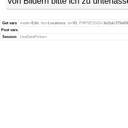
von Bildern bitte ich zu unterlas
Get vars
mode=
Edit
, list=
Locations
, id=
93
, PHPSESSID=
3e11dc375e65
Post vars
Session
UseDatePicker=