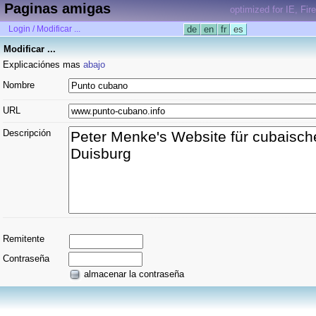
Paginas amigas
optimized for IE, Fir
Login / Modificar ...
de
en
fr
es
Modificar ...
Explicaciónes mas
abajo
Nombre
URL
Descripción
Remitente
Contraseña
almacenar la contraseña