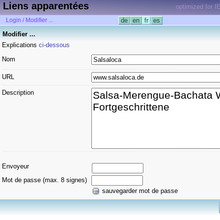
Liens apparentées
optimized for I
Login / Modifier ...
de
en
fr
es
Modifier ...
Explications
ci-dessous
Nom
URL
Description
Envoyeur
Mot de passe (max. 8 signes)
sauvegarder mot de passe