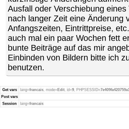
Ausfall oder Verschiebung eines
nach langer Zeit eine Änderung 
Anfangszeiten, Eintrittpreise, et
auch mal ein paar Wochen fett ers
bunte Beiträge auf das mir ang
Einbinden von Bildern bitte ich z
benutzen.
Get vars
lang=
francais
, mode=
Edit
, id=
9
, PHPSESSID=
7e409fa420759a
Post vars
Session
lang=
francais