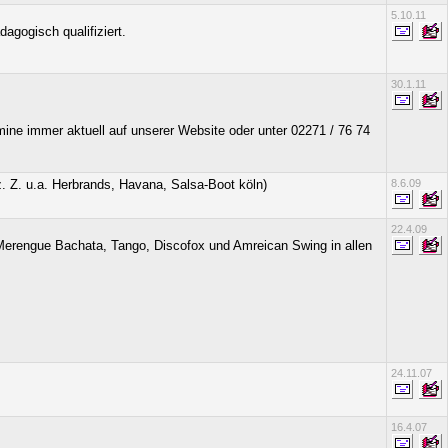
5.10.11
agogisch qualifiziert.
30.1.11
mine immer aktuell auf unserer Website oder unter 02271 / 76 74
. Z. u.a. Herbrands, Havana, Salsa-Boot köln)
8.6.09
22.4.09
 Merengue Bachata, Tango, Discofox und Amreican Swing in allen
24.11.07
16.4.07