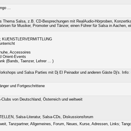
ngo ...
das Thema Salsa, z.B. CD-Besprechungen mit RealAudio-Hörproben, Konzertkal
rsen für Musiker, Promoter und Tänzer, einen Führer für Salsa in Aachen, ei
G; KUENSTLERVERMITTLUNG
nterricht
huhe, Accessoires
nd Orient-Events
nk (Bands, Taenzer, Lehrer ... )
orkshops und Salsa Parties mit Dj El Peinador und anderen Gäste Dj's. Info:
nger und Fortgeschrittene
-Clubs von Deutschland, Österreich und weltweit
LLEN, Salsa-Literatur, Salsa-CDs, Diskussionsforum
it, Tanzpartner, Allgemeines, Forum, Neues, Kurse, Adressen, Links; Tango- 