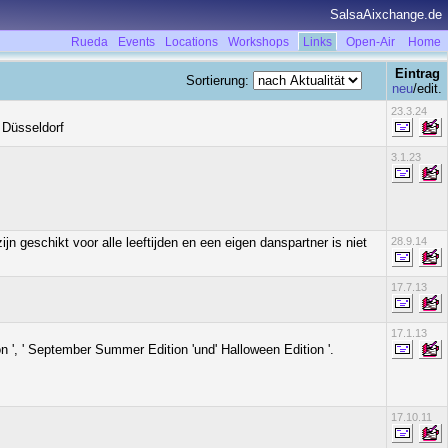
SalsaAixchange.de
Rueda
Events
Locations
Workshops
Links
Open-Air
Home
Eintrag
Sortierung:
neu
/edit.
23.3.24
 Düsseldorf
3.1.23
geschikt voor alle leeftijden en een eigen danspartner is niet
28.9.14
17.7.13
17.1.13
 ', ' September Summer Edition 'und' Halloween Edition '.
17.10.11