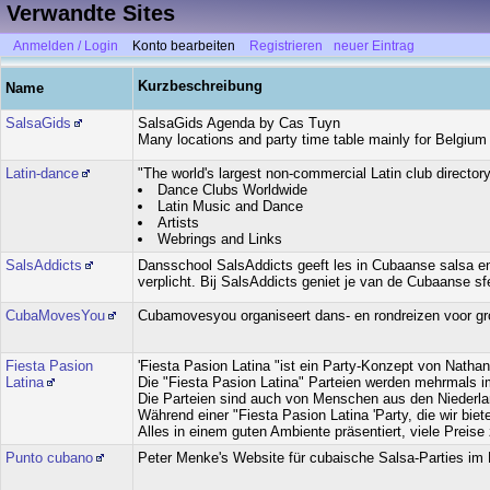
Verwandte Sites
Anmelden / Login
Konto bearbeiten
Registrieren
neuer Eintrag
Kurzbeschreibung
Name
SalsaGids
SalsaGids Agenda by Cas Tuyn
Many locations and party time table mainly for Belgiu
Latin-dance
"The world's largest non-commercial Latin club directo
Dance Clubs Worldwide
Latin Music and Dance
Artists
Webrings and Links
SalsAddicts
Dansschool SalsAddicts geeft les in Cubaanse salsa en 
verplicht. Bij SalsAddicts geniet je van de Cubaanse sf
CubaMovesYou
Cubamovesyou organiseert dans- en rondreizen voor gro
Fiesta Pasion
'Fiesta Pasion Latina "ist ein Party-Konzept von Nathan 
Latina
Die "Fiesta Pasion Latina" Parteien werden mehrmals im
Die Parteien sind auch von Menschen aus den Niederla
Während einer "Fiesta Pasion Latina 'Party, die wir biet
Alles in einem guten Ambiente präsentiert, viele Preis
Punto cubano
Peter Menke's Website für cubaische Salsa-Parties i