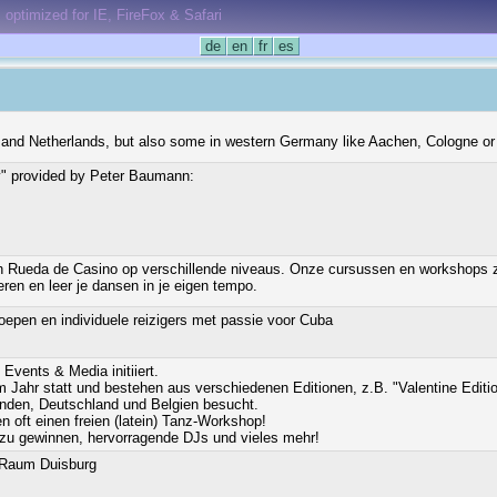
optimized for IE, FireFox & Safari
de
en
fr
es
m and Netherlands, but also some in western Germany like Aachen, Cologne or
ry" provided by Peter Baumann:
Rueda de Casino op verschillende niveaus. Onze cursussen en workshops zijn 
eren en leer je dansen in je eigen tempo.
epen en individuele reizigers met passie voor Cuba
Events & Media initiiert.
 Jahr statt und bestehen aus verschiedenen Editionen, z.B. "Valentine Edition
nden, Deutschland und Belgien besucht.
en oft einen freien (latein) Tanz-Workshop!
e zu gewinnen, hervorragende DJs und vieles mehr!
m Raum Duisburg