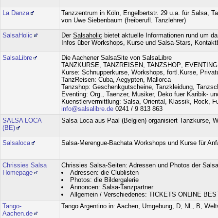
La Danza
Tanzzentrum in Köln, Engelbertstr. 29 u.a. für Salsa, Ta
von Uwe Siebenbaum (freiberufl. Tanzlehrer)
SalsaHolic
Der
Salsaholic
bietet aktuelle Informationen rund um 
Infos über Workshops, Kurse und Salsa-Stars, Kontaktbö
SalsaLibre
Die Aachener SalsaSite von SalsaLibre
TANZKURSE; TANZREISEN; TANZSHOP; EVENTIN
Kurse: Schnupperkurse, Workshops, fortl.Kurse, Privatu
TanzReisen: Cuba, Aegypten, Mallorca
Tanzshop: Geschenkgutscheine, Tanzkleidung, Tanzsc
Eventing: Org., Taenzer, Musiker, Deko fuer Karibik- u
Kuenstlervermittlung: Salsa, Oriental, Klassik, Rock, Fu
info@salsalibre.de
0241 / 9 813 863
SALSA LOCA
Salsa Loca aus Paal (Belgien) organisiert Tanzkurse, W
(BE)
Salsaloca
Salsa-Merengue-Bachata Workshops und Kurse für Anfä
Chrissies Salsa
Chrissies Salsa-Seiten: Adressen und Photos der Salsa
Homepage
Adressen: die Clublisten
Photos: die Bildergalerie
Annoncen: Salsa-Tanzpartner
Allgemein / Verschiedenes: TICKETS ONLINE BESTE
Tango-
Tango Argentino in: Aachen, Umgebung, D, NL, B, Weltwe
Aachen.de