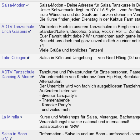
Salsa-Motion
Salsa-Motion - Deine Adresse für Salsa Tanzkurse in D
Unser Schwerpunkt liegt im NY / LA Style – vom Anfänger
Eure Wünsche und der Spaß am Tanzen stehen im Vord
Die Kurse finden jeden Dienstag in der Kaktus Farm sta
ADTV-Tanzschule
Wir bieten Euch in unseren Tanzschulen in Bergheim und
Erich Gaspers
Standard/Latein, Discofox, Salsa, Rock´n´Roll ... Zum
Euer Favorit nicht dabei? Wir unterrichten auch gerne
Besucht uns doch mal ganz unverbindlich zu einer nette
74
Viele Grüße und fröhliches Tanzen!
Latin-Cologne
Salsa in Köln und Umgebung ... von Gerd Hönig (DJ und
ADTV Tanzschule
Tanzkurse und Privatstunden für Einzelpersonen, Paar
Dancing & More
Wir unterrichten von Kindertanz über Hip Hop, Breakda
Altersstufen.
Der Unterricht wird von fachlich ausgebildeten Tanzleh
Außerdem bieten wir:
- diverse Tanzparty´s
- Themenabende
- Karaoke Party´s
- und vieles mehr
La Mirella
Kurse und Workshops für Salsa, Merengue, Bachatango
Veranstaltungshinweise national und international!
Salsalocation in NRW
Salsa in Bonn
"Information - Salsa in und um Bonn - umfassend - vom
e.V.