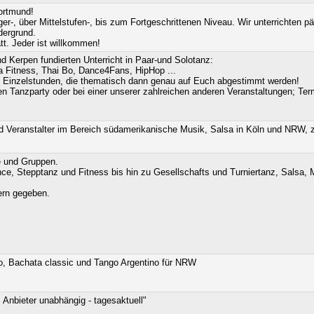
ortmund!
-, über Mittelstufen-, bis zum Fortgeschrittenen Niveau. Wir unterrichten päd
ergrund.
tt. Jeder ist willkommen!
 Kerpen fundierten Unterricht in Paar-und Solotanz:
ba Fitness, Thai Bo, Dance4Fans, HipHop ...
 in Einzelstunden, die thematisch dann genau auf Euch abgestimmt werden!
n Tanzparty oder bei einer unserer zahlreichen anderen Veranstaltungen; Ter
 Veranstalter im Bereich südamerikanische Musik, Salsa in Köln und NRW, z
e und Gruppen.
nce, Stepptanz und Fitness bis hin zu Gesellschafts und Turniertanz, Salsa,
rern gegeben.
, Bachata classic und Tango Argentino für NRW
 Anbieter unabhängig - tagesaktuell"