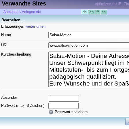
Verwandte Sites
optimized for IE, Fi
Anmelden / Anlegen etc.
de
en
fr
es
Bearbeiten ...
Erläuterungen
weiter unten
Name
URL
Kurzbeschreibung
Absender
Paßwort (max. 8 Zeichen)
Passwort speichern