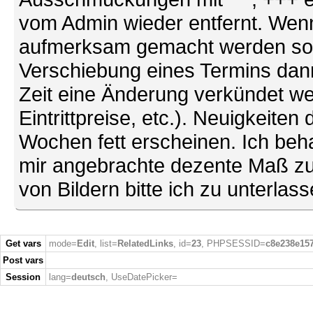
vom Admin wieder entfernt. Wenn
aufmerksam gemacht werden soll (
Verschiebung eines Termins dann
Zeit eine Änderung verkündet we
Eintrittpreise, etc.). Neuigkeite
Wochen fett erscheinen. Ich behal
mir angebrachte dezente Maß zu
von Bildern bitte ich zu unterlas
Get vars
mode=
Edit
, list=
RelatedLinks
, id=
23
, PHPSESSID=
c8e238e15
Post vars
Session
lang=
deutsch
, UseDatePicker=