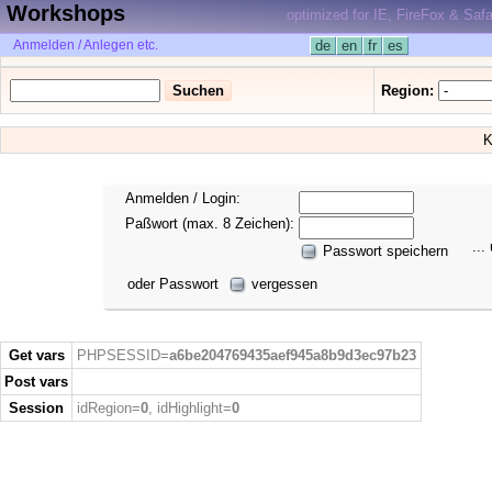
Workshops
optimized for IE, FireFox & Safa
Anmelden / Anlegen etc.
de
en
fr
es
Region:
K
Anmelden / Login:
Paßwort (max. 8 Zeichen):
...
Passwort speichern
oder Passwort
vergessen
Get vars
PHPSESSID=
a6be204769435aef945a8b9d3ec97b23
Post vars
Session
idRegion=
0
, idHighlight=
0