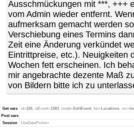
Ausschmückungen mit ***, +++ et
vom Admin wieder entfernt. Wenn
aufmerksam gemacht werden soll (
Verschiebung eines Termins dann
Zeit eine Änderung verkündet we
Eintrittpreise, etc.). Neuigkeite
Wochen fett erscheinen. Ich behal
mir angebrachte dezente Maß zu
von Bildern bitte ich zu unterlas
Get vars
id=
226
, idEvent=
1583
, mode=
EditEvent
, list=
Locations
, src=
In
Post vars
Session
UseDatePicker=