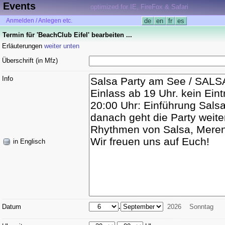
Events
optimized for IE, FireFox & Safari
Anmelden / Anlegen etc.
de
en
fr
es
Termin für 'BeachClub Eifel' bearbeiten ...
Erläuterungen
weiter unten
Überschrift (in Mfz)
Info
in Englisch
Datum
.
2026
Sonntag