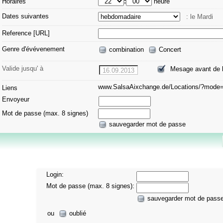
Horaires
:
heure
Dates suivantes
: le Mardi
Reference [URL]
Genre d'évévenement
combination
Concert
Valide jusqu' à
Mesage avant de l
16.09.2013
www.SalsaAixchange.de/Locations/?mod
Liens
Envoyeur
Mot de passe (max. 8 signes)
sauvegarder mot de passe
Login:
Mot de passe (max. 8 signes):
sauvegarder mot de pass
ou
oublié