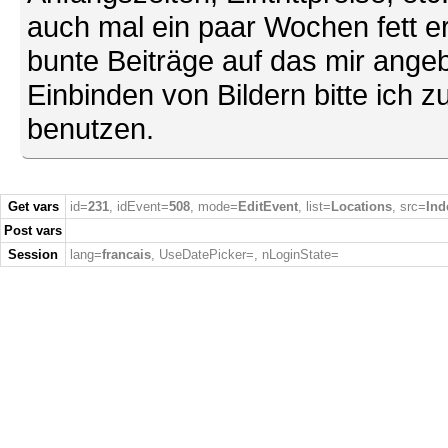
auch mal ein paar Wochen fett ers
bunte Beiträge auf das mir ang
Einbinden von Bildern bitte ich z
benutzen.
Get vars
id=
231
, idEvent=
508
, mode=
EditEvent
, list=
Locations
, src=
Ind
Post vars
Session
lang=
francais
, UseDatePicker=
, nLoginState=