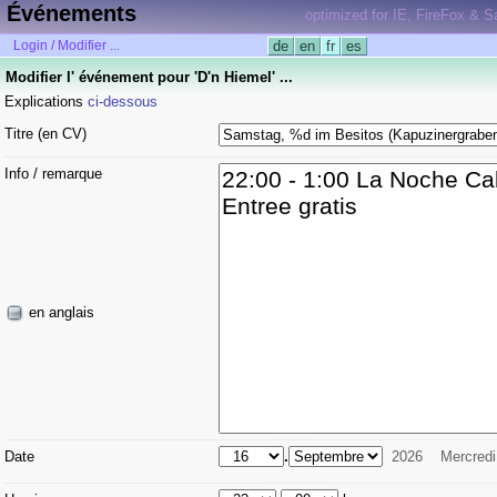
Événements
optimized for IE, FireFox & Sa
Login / Modifier ...
de
en
fr
es
Modifier l' événement pour 'D'n Hiemel' ...
Explications
ci-dessous
Titre (en CV)
Info / remarque
en anglais
Date
.
2026
Mercredi