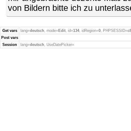
von Bildern bitte ich zu unterlas
Get vars
lang=
deutsch
, mode=
Edit
, id=
134
, idRegion=
0
, PHPSESSID=
c
Post vars
Session
lang=
deutsch
, UseDatePicker=