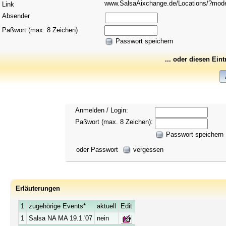
www.SalsaAixchange.de/Locations/?mo
Link
Absender
Paßwort (max. 8 Zeichen)
Passwort speichern
... oder diesen Ein
Anmelden / Login:
Paßwort (max. 8 Zeichen):
Passwort speichern
oder Passwort
vergessen
Erläuterungen
1
zugehörige Events*
aktuell
Edit
1
Salsa NA MA 19.1.'07
nein