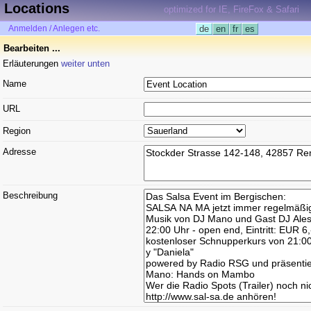
Locations
optimized for IE, FireFox & Safari
Anmelden / Anlegen etc.
de
en
fr
es
Bearbeiten ...
Erläuterungen
weiter unten
Name
URL
Region
Adresse
Beschreibung