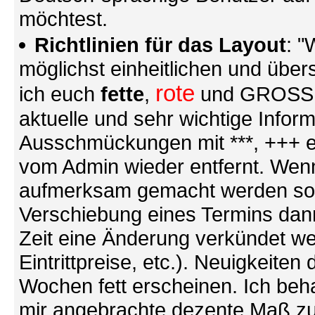
möchtest.
Richtlinien für das Layout
: "
möglichst einheitlichen und übers
rote
ich euch
fette
,
und GROSSE S
aktuelle und sehr wichtige Infor
Ausschmückungen mit ***, +++ et
vom Admin wieder entfernt. Wenn
aufmerksam gemacht werden soll (
Verschiebung eines Termins dann
Zeit eine Änderung verkündet we
Eintrittpreise, etc.). Neuigkeite
Wochen fett erscheinen. Ich behal
mir angebrachte dezente Maß zu