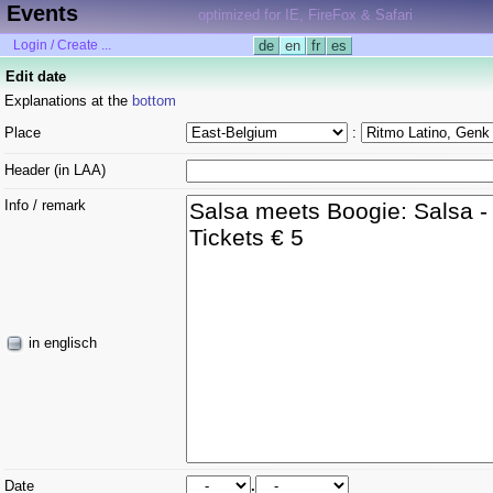
Events
optimized for IE, FireFox & Safari
Login / Create ...
de
en
fr
es
Edit date
Explanations at the
bottom
Place
:
Header (in LAA)
Info / remark
in englisch
Date
.