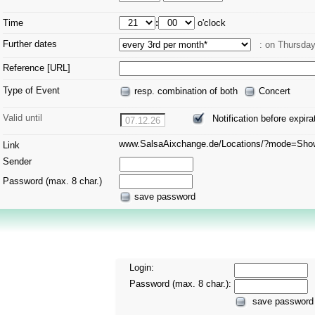
Time
:
o'clock
Further dates
: on Thursda
Reference [URL]
Type of Event
resp. combination of both
Concert
Valid until
Notification before expir
07.12.26
www.SalsaAixchange.de/Locations/?mode=Sh
Link
Sender
Password (max. 8 char.)
save password
Login:
Password (max. 8 char.):
save password