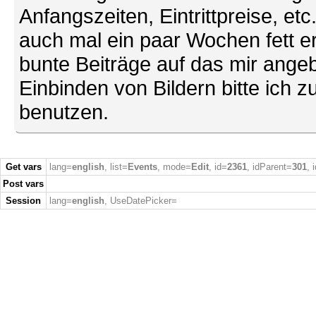
Anfangszeiten, Eintrittpreise, et
auch mal ein paar Wochen fett ers
bunte Beiträge auf das mir ang
Einbinden von Bildern bitte ich z
benutzen.
Get vars
lang=
english
, list=
Events
, mode=
Edit
, id=
2361
, idParent=
301
, 
Post vars
Session
lang=
english
, UseDatePicker=