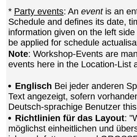
*
Party events
: An
event
is an en
Schedule and defines its date, tim
information given on the left side
be applied for schedule actualisa
Note
: Workshop-Events are mana
events here in the Location-List a
Englisch
Bei jeder anderen Sp
Text angezeigt, sofern vorhande
Deutsch-sprachige Benutzer thi
Richtlinien für das Layout
: "
möglichst einheitlichen und übers