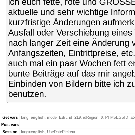
ich euch fette, rote und GROSSE 
aktuelle und sehr wichtige Infor
kurzfristige Änderungen aufmerk
Ausfall oder Verschiebung eines
nach langer Zeit eine Änderung 
Anfangszeiten, Eintrittpreise, et
auch mal ein paar Wochen fett ers
bunte Beiträge auf das mir ang
Einbinden von Bildern bitte ich z
benutzen.
Get vars
lang=
english
, mode=
Edit
, id=
219
, idRegion=
0
, PHPSESSID=
a5
Post vars
Session
lang=
english
, UseDatePicker=