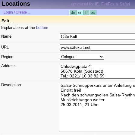
Locations
optimized for IE, FireFox & Safari
Login / Create ...
de
en
fr
es
Edit ...
Explanations at the
bottom
Name
URL
Region
Address
Description