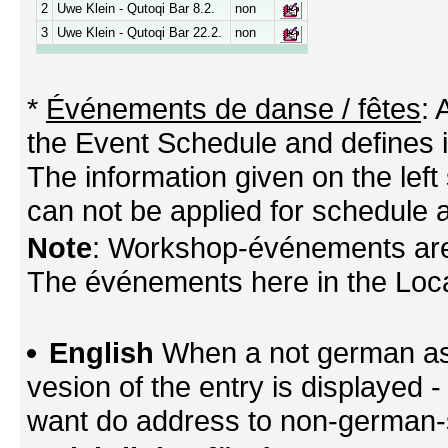
2
Uwe Klein - Qutoqi Bar 8.2.
non
3
Uwe Klein - Qutoqi Bar 22.2.
non
*
Événements de danse / fêtes
:
the Event Schedule and defines its
The information given on the left 
can not be applied for schedule a
Note
: Workshop-événements are
The événements here in the Locati
English
When a not german as 
vesion of the entry is displayed
want do address to non-german-sp