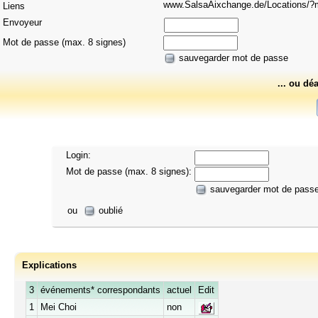
www.SalsaAixchange.de/Locations
Liens
Envoyeur
Mot de passe (max. 8 signes)
sauvegarder mot de passe
... ou dé
Login:
Mot de passe (max. 8 signes):
sauvegarder mot de pass
ou
oublié
Explications
3
événements* correspondants
actuel
Edit
1
Mei Choi
non