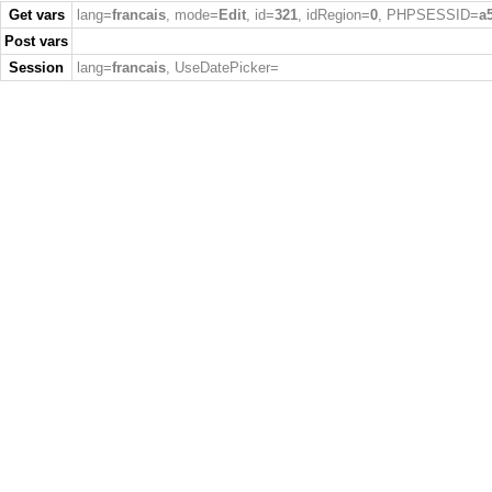
Get vars
lang=
francais
, mode=
Edit
, id=
321
, idRegion=
0
, PHPSESSID=
a
Post vars
Session
lang=
francais
, UseDatePicker=