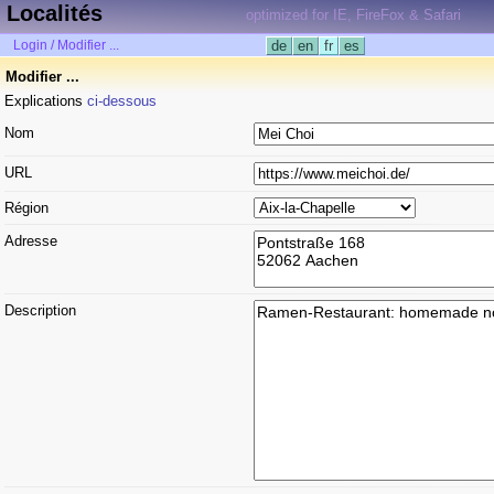
Localités
optimized for IE, FireFox & Safari
Login / Modifier ...
de
en
fr
es
Modifier ...
Explications
ci-dessous
Nom
URL
Région
Adresse
Description