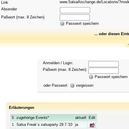
www.SalsaAixchange.de/Locations/?mo
Link
Absender
Paßwort (max. 8 Zeichen)
Passwort speichern
... oder diesen Ein
Anmelden / Login:
Paßwort (max. 8 Zeichen):
Passwort speichern
oder Passwort
vergessen
Erläuterungen
5
zugehörige Events*
aktuell
Edit
1
Salsa Freak´s salsaparty 29.7.'10
ja