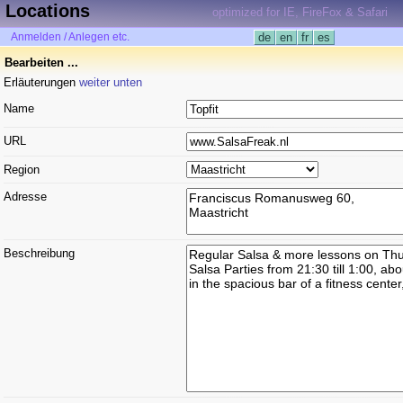
Locations
optimized for IE, FireFox & Safari
Anmelden / Anlegen etc.
de
en
fr
es
Bearbeiten ...
Erläuterungen
weiter unten
Name
URL
Region
Adresse
Beschreibung