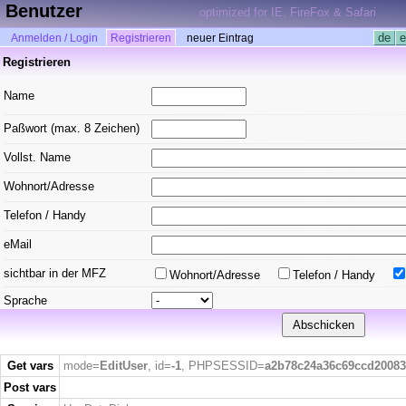
Benutzer
optimized for IE, FireFox & Safari
de
e
Anmelden / Login
Registrieren
neuer Eintrag
Registrieren
Name
Paßwort (max. 8 Zeichen)
Vollst. Name
Wohnort/Adresse
Telefon / Handy
eMail
sichtbar in der MFZ
Wohnort/Adresse
Telefon / Handy
Sprache
Get vars
mode=
EditUser
, id=
-1
, PHPSESSID=
a2b78c24a36c69ccd20083
Post vars