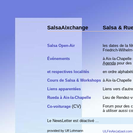
SalsaAixchange
Salsa & Rue
Salsa Open-Air
les dates de la f
Friedrich-Wilhelm
Événements
à Aix-la-Chapelle 
Agenda
pour des 
et respectives localités
en ordre alphabét
Cours de Salsa & Workshops
à Aix-la-Chapelle
Liens apparentées
Liens vers d'autr
Rueda à Aix-la-Chapelle
Lieu de Rendez-vo
(CV)
Forum pour des co
Co-voiturage
à utiliser aussi 
Le NewsLetter est déactivé ...
provided by Ulf Lohmann
ULFinAix(at)aol.com