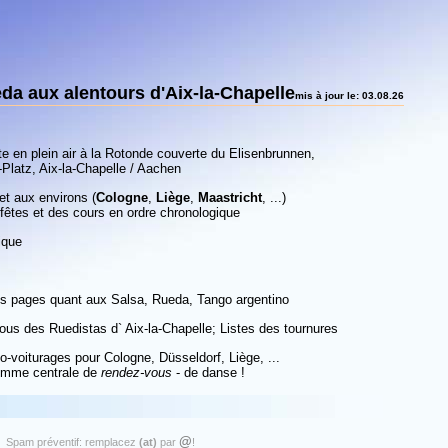
da aux alentours d'Aix-la-Chapelle
mis à jour le: 03.08.26
ête en plein air à la Rotonde couverte du Elisenbrunnen,
-Platz, Aix-la-Chapelle / Aachen
et aux environs (
Cologne
,
Liège
,
Maastricht
, ...)
fêtes et des cours en ordre chronologique
ique
es pages quant aux Salsa, Rueda, Tango argentino
us des Ruedistas d` Aix-la-Chapelle; Listes des tournures
-voiturages pour Cologne, Düsseldorf, Liège, ...
comme centrale de
rendez-vous
- de danse !
@
Spam préventif: remplacez
(at)
par
!