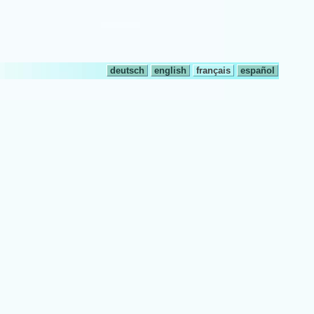
deutsch
english
français
español