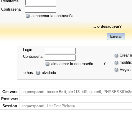
Remitente
Contraseña
almacenar la contraseña
... o desactivar?
Login:
Crear 
Contraseña:
modific
... y ...
almacenar la contraseña
Regist
o has
olvidado
Get vars
lang=
espanol
, mode=
Edit
, id=
113
, idRegion=
0
, PHPSESSID=
8
Post vars
Session
lang=
espanol
, UseDatePicker=