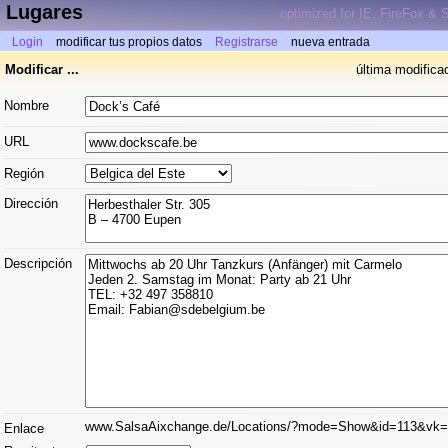
Lugares
optimized for IE, FireFox & S
Login
modificar tus propios datos
Registrarse
nueva entrada
Modificar ...
última modifica
Nombre
URL
Región
Dirección
Descripción
www.SalsaAixchange.de/Locations/?mode=Show&id=113&vk=
Enlace