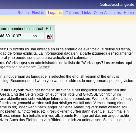
SalsaAixchange.de
Rueda
Fiestas
Lugares
Talleres
Links
Open-Air
atrás
Home
correspondientes
actual
Edit
fé 30.10.'07
no
stas
: Un
evento
es una entrada en el calendario de eventos que define su fecha,
cidad de forma explícita. La información dada en la parte izquierda es “solamente”
eral y no puede ser usada para actualizar el calendario.
leres (Workshops) son administrados en la lista de “Workshops”! Los eventos aquí
Lugares son solamente '
Fiestas
'.
 a not german as language is selected the english vesion of the entry is
 existing. Recommended when you want do address to non-german-speaking vistors
für das Layout
: "Weniger ist mehr" Im Sinne einer möglichst einheitlichen und
 Gestaltung der Seiten bitte ich euch fette, rote und GROSSE Schrift nur im
ganz aktuelle und sehr wichtige Informationen benutzen. Wenn z.B. auf kurzfristige
erksam gemacht werden soll (kurzfristiger Ausfall oder Verschiebung eines
rne in rot), oder wenn nach langer Zeit eine Änderung verkündet werden soll
gszeiten, Eintrittpreise, etc.). Neuigkeiten dürfen dann eventuell auch mal ein
t erscheinen. Ich behalte mir vor, allzu bunte Beiträge auf das mir angebrachte
zen. Auch das Einbinden von Bildern bitte ich zu unterlassen. Statt dessen bitte