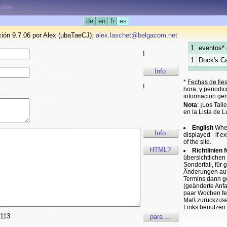
afari
de
en
fr
es
ción 9.7.06 por Alex (ubaTaeCJ):
alex.laschet@belgacom.net
1
eventos* 
!
1
Dock's Ca
Info
*
Fechas de fie
!
hora, y periodi
informacion gen
Nota
: ¡Los Tal
en la Lista de 
English
When
Info
displayed - if
of the site.
HTML?
Richtlinien 
übersichtlichen
Sonderfall, für 
Änderungen aufm
Termins dann ge
(geänderte Anfan
paar Wochen fet
Maß zurückzuset
Links benutzen.
113
para ...