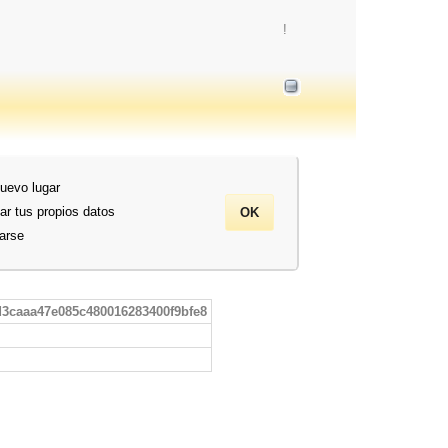
!
nuevo lugar
ar tus propios datos
rarse
d3caaa47e085c480016283400f9bfe8