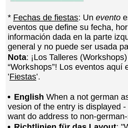
*
Fechas de fiestas
: Un
evento
e
eventos que define su fecha, hora
información dada en la parte izq
general y no puede ser usada par
Nota
: ¡Los Talleres (Workshops)
“Workshops”! Los eventos aquí e
'
Fiestas
'.
English
When a not german as 
vesion of the entry is displayed
want do address to non-german-sp
Richtlinien für das Layout
: "