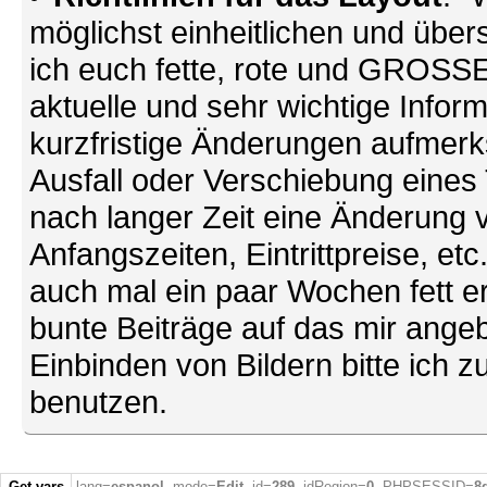
möglichst einheitlichen und übers
ich euch fette, rote und GROSSE 
aktuelle und sehr wichtige Infor
kurzfristige Änderungen aufmerk
Ausfall oder Verschiebung eines
nach langer Zeit eine Änderung 
Anfangszeiten, Eintrittpreise, et
auch mal ein paar Wochen fett ers
bunte Beiträge auf das mir ang
Einbinden von Bildern bitte ich z
benutzen.
Get vars
lang=
espanol
, mode=
Edit
, id=
289
, idRegion=
0
, PHPSESSID=
8