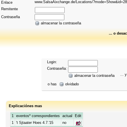
www.SalsaAixchange.de/Locations/?mode=Show&id=2
Enlace
Remitente
Contraseña
almacenar la contraseña
... o desac
Login:
Contraseña:
... y
almacenar la contraseña
o has
olvidado
Explicaciónes mas
1
eventos* correspondientes
actual
Edit
1
't Sjtaater Hoes 4.7.'15
no