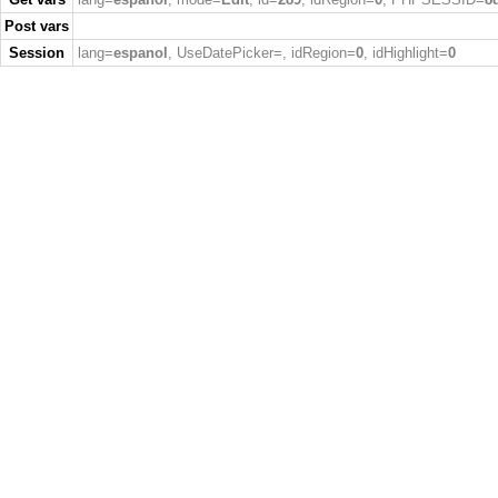
Post vars
Session
lang=
espanol
, UseDatePicker=
, idRegion=
0
, idHighlight=
0