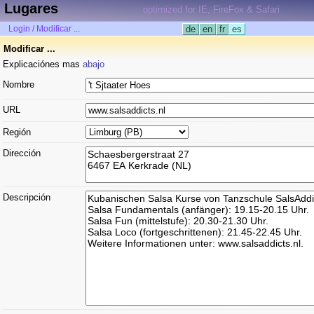
Lugares
optimized for IE, FireFox & Safari
Login / Modificar ...
de
en
fr
es
Modificar ...
Explicaciónes mas
abajo
Nombre
URL
Región
Dirección
Descripción