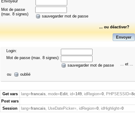
Envoyeur
Mot de passe
(max. 8 signes)
sauvegarder mot de passe
... ou déactiver?
Login:
Mot de passe (max. 8 signes):
... et ...
sauvegarder mot de passe
ou
oublié
Get vars
lang=
francais
, mode=
Edit
, id=
149
, idRegion=
0
, PHPSESSID=
8
Post vars
Session
lang=
francais
, UseDatePicker=
, idRegion=
0
, idHighlight=
0