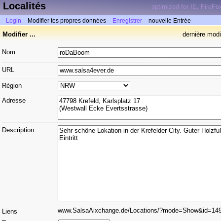
Localités
optimized for IE, FireFo
Login
Modifier tes propres données
Enregistrer
nouvelle Entrée
Modifier ...
dernière modi
Nom
URL
Région
Adresse
Description
www.SalsaAixchange.de/Locations/?mode=Show&id=14
Liens