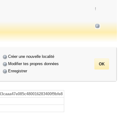
!
Créer une nouvelle localité
Modifier tes propres données
Enregistrer
d3caaa47e085c480016283400f9bfe8