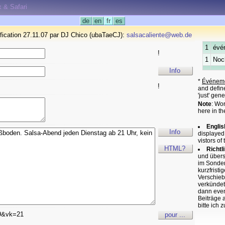
x & Safari
de
en
fr
es
fication 27.11.07 par DJ Chico (ubaTaeCJ):
salsacaliente@web.de
1
évé
!
1
Noc
Info
*
Événeme
!
and define
'just' gen
Note
: Wo
here in th
Englis
Info
displayed
vistors of 
HTML?
Richtl
und übers
im Sonder
kurzfrist
Verschieb
verkündet 
dann even
Beiträge 
bitte ich 
9&vk=21
pour ...