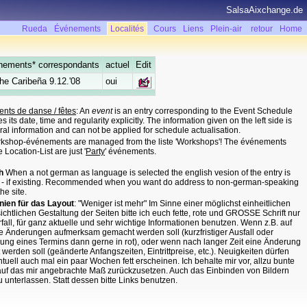
SalsaAixchange.de
Rueda
Événements
Localités
Cours
Liens
Plein-air
retour
Home
nements* correspondants
actuel
Edit
he Caribeña 9.12.'08
oui
nts de danse / fêtes
: An
event
is an entry corresponding to the Event Schedule
s its date, time and regularity explicitly. The information given on the left side is
eral information and can not be applied for schedule actualisation.
rkshop-événements are managed from the liste 'Workshops'! The événements
e Location-List are just '
Party
' événements.
h
When a not german as language is selected the english vesion of the entry is
 - if existing. Recommended when you want do address to non-german-speaking
the site.
inien für das Layout
: "Weniger ist mehr" Im Sinne einer möglichst einheitlichen
ichtlichen Gestaltung der Seiten bitte ich euch fette, rote und GROSSE Schrift nur
fall, für ganz aktuelle und sehr wichtige Informationen benutzen. Wenn z.B. auf
ige Änderungen aufmerksam gemacht werden soll (kurzfristiger Ausfall oder
ung eines Termins dann gerne in rot), oder wenn nach langer Zeit eine Änderung
werden soll (geänderte Anfangszeiten, Eintrittpreise, etc.). Neuigkeiten dürfen
tuell auch mal ein paar Wochen fett erscheinen. Ich behalte mir vor, allzu bunte
auf das mir angebrachte Maß zurückzusetzen. Auch das Einbinden von Bildern
zu unterlassen. Statt dessen bitte Links benutzen.