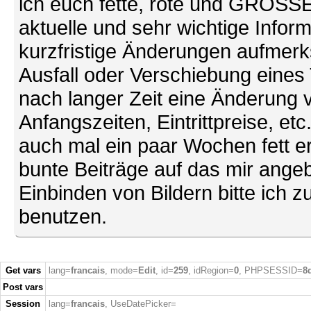
ich euch fette, rote und GROSSE 
aktuelle und sehr wichtige Infor
kurzfristige Änderungen aufmerk
Ausfall oder Verschiebung eines
nach langer Zeit eine Änderung 
Anfangszeiten, Eintrittpreise, et
auch mal ein paar Wochen fett ers
bunte Beiträge auf das mir ang
Einbinden von Bildern bitte ich z
benutzen.
Get vars
lang=
francais
, mode=
Edit
, id=
259
, idRegion=
0
, PHPSESSID=
8
Post vars
Session
lang=
francais
, UseDatePicker=