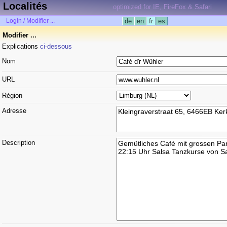
Localités
optimized for IE, FireFox & Safari
Login / Modifier ...
de
en
fr
es
Modifier ...
Explications
ci-dessous
Nom
URL
Région
Adresse
Description