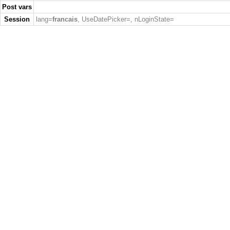
Post vars
Session
lang=
francais
, UseDatePicker=
, nLoginState=