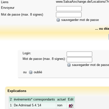
www.SalsaAixchange.de/Locations
Liens
Envoyeur
Mot de passe (max. 8 signes)
sauvegarder mot de passe
... ou dé
Login:
Mot de passe (max. 8 signes):
sauvegarder mot de pass
ou
oublié
Explications
2
événements* correspondants
actuel
Edit
1
De Admiraal 5.4.'14
non