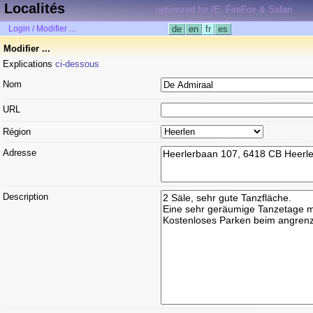
Localités
optimized for IE, FireFox & Safari
Login / Modifier ...
de
en
fr
es
Modifier ...
Explications
ci-dessous
Nom
URL
Région
Adresse
Description